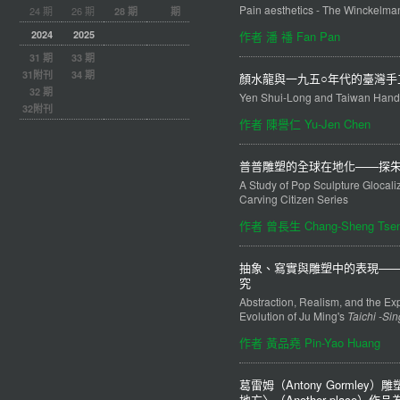
Pain aesthetics - The Winckelman
24 期
26 期
28 期
期
2024
2025
作者 潘 襎 Fan Pan
31 期
33 期
31附刊
34 期
顏水龍與一九五○年代的臺灣手
32 期
Yen Shui-Long and Taiwan Handi
32附刊
作者 陳譽仁 Yu-Jen Chen
普普雕塑的全球在地化——探
A Study of Pop Sculpture Glocali
Carving Citizen Series
作者 曾長生 Chang-Sheng Tse
抽象、寫實與雕塑中的表現—
究
Abstraction, Realism, and the Exp
Evolution of Ju Ming's
Taichi -Si
作者 黃品堯 Pin-Yao Huang
葛雷姆（Antony Gormle
地方〉（Another place）作品