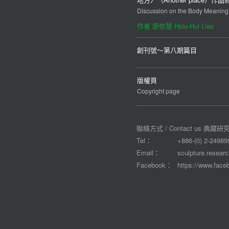
Discussion on the Body Meaning
作者 廖修慧 Hsiu-Hui Liao
創刊號～第八期篇目
版權頁
Copyright page
聯絡方式 / Contact us 典
Tel：
+886-(0) 2-24989
Email：
sculpture.resear
Facebook：
https://www.face