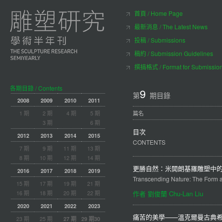
首頁 / Home Page
最新消息 / The Latest News
投稿 / Submissions
稿約 / Submission Guidelines
撰搞格式 / Format for Submissio
各期目錄 / Contents
9
第
期目錄
2008
2009
2010
2011
1 期
2 期
4 期
5 期
篇名
3 期
6 期
目次
2012
2013
2014
2015
CONTENTS
7 期
9 期
11 期
13 期
8 期
10 期
12 期
14 期
更勝自然：米開朗基羅雕塑中
2016
2017
2018
2019
Transcending Nature: The Form a
15 期
17 期
19 期
21 期
16 期
18 期
20 期
22 期
作者 劉俊蘭 Chu-Lan Liu
2020
2021
2022
2023
痛苦的美學——溫克爾曼古典
23 期
25 期
27 期
29 期
30