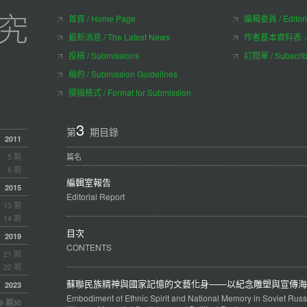
首頁 / Home Page
編輯委員 / Editori
最新消息 / The Latest News
作者基本資料表 ／ Aut
投稿 / Submissions
訂閱單 / Subscri
稿約 / Submission Guidelines
撰搞格式 / Format for Submission
3
第
期目錄
2011
5 期
篇名
6 期
編輯室報告
2015
Editorial Report
13 期
14 期
目次
2019
CONTENTS
21 期
22 期
蘇聯民族精神與國家記憶的文藝化身——以紀念雕塑與宣傳海
2023
Embodiment of Ethnic Spirit and National Memory in Soviet Russi
9 期
30