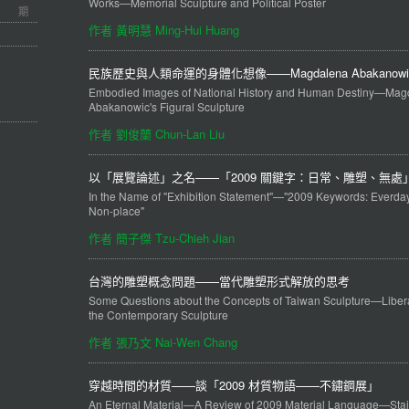
Works—Memorial Sculpture and Political Poster
期
作者 黃明慧 Ming-Hui Huang
民族歷史與人類命運的身體化想像——Magdalena Abakanow
Embodied Images of National History and Human Destiny—Mag
Abakanowic's Figural Sculpture
作者 劉俊蘭 Chun-Lan Liu
以「展覽論述」之名——「2009 關鍵字：日常、雕塑、無處
In the Name of "Exhibition Statement"—"2009 Keywords: Everday
Non-place"
作者 簡子傑 Tzu-Chieh Jian
台灣的雕塑概念問題——當代雕塑形式解放的思考
Some Questions about the Concepts of Taiwan Sculpture—Libera
the Contemporary Sculpture
作者 張乃文 Nai-Wen Chang
穿越時間的材質——談「2009 材質物語——不鏽鋼展」
An Eternal Material—A Review of 2009 Material Language—Stai