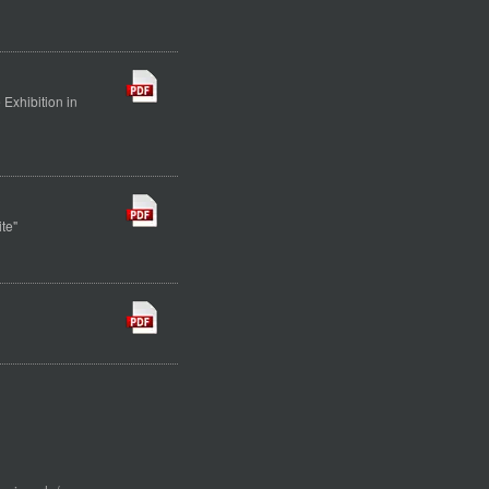
Exhibition in
ite"