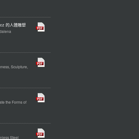
icz 的人體雕塑
dalena
」
ness, Sculpture,
te the Forms of
niess Steel