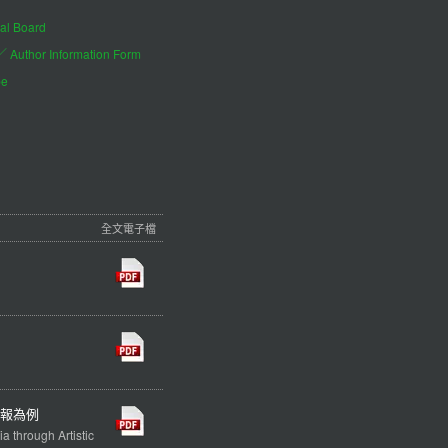
al Board
hor Information Form
be
全文電子檔
報為例
a through Artistic